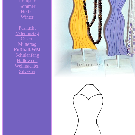
Frühjahr
Sommer
Herbst
Winter
Fasnacht
Valentinstag
Ostern
Muttertag
Fußball-WM
Schulanfang
Halloween
Weihnachten
Silvester