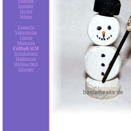
Frühjahr
Sommer
Herbst
Winter
Fasnacht
Valentinstag
Ostern
Muttertag
Fußball-WM
Schulanfang
Halloween
Weihnachten
Silvester