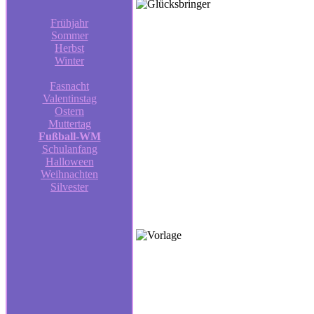
Frühjahr
Sommer
Herbst
Winter
Fasnacht
Valentinstag
Ostern
Muttertag
Fußball-WM
Schulanfang
Halloween
Weihnachten
Silvester