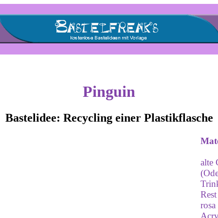
Pinguin
Bastelidee: Recycling einer Plastikflasche
Mate
alte
(Ode
Trin
Rest
ros
Acry