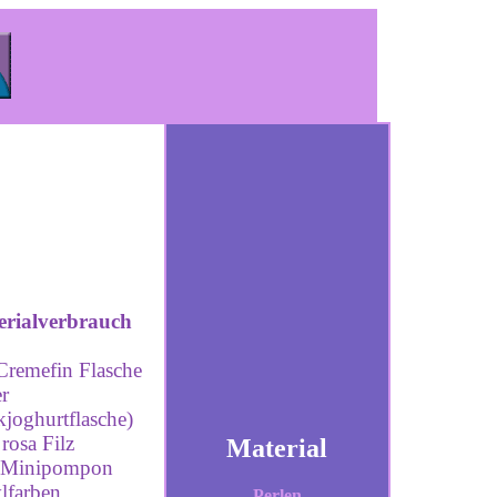
rialverbrauch
 Cremefin Flasche
r
kjoghurtflasche)
 rosa Filz
Material
a Minipompon
lfarben
Perlen