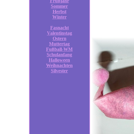
Frühjahr
Sommer
Herbst
Winter
Fasnacht
Valentinstag
Ostern
Muttertag
Fußball-WM
Schulanfang
Halloween
Weihnachten
Silvester