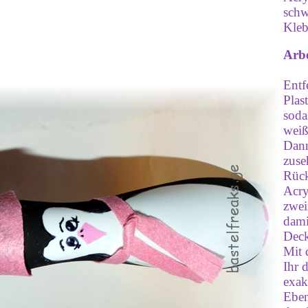
schw
Kleb
Arbe
Entfe
Plas
soda
weiß
Dann
zuse
Rück
Acry
zwei
dami
Deck
Mit 
Ihr 
exak
Eben