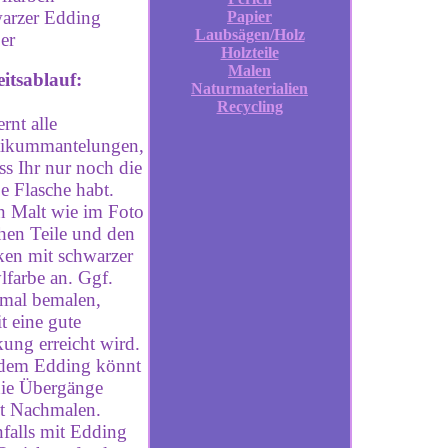
arzer Edding
Papier
Laubsägen/Holz
er
Holzteile
Malen
itsablauf:
Naturmaterialien
Recycling
rnt alle
tikummantelungen,
ss Ihr nur noch die
e Flasche habt.
 Malt wie im Foto
hen Teile und den
en mit schwarzer
lfarbe an. Ggf.
mal bemalen,
t eine gute
ung erreicht wird.
dem Edding könnt
die Übergänge
t Nachmalen.
falls mit Edding